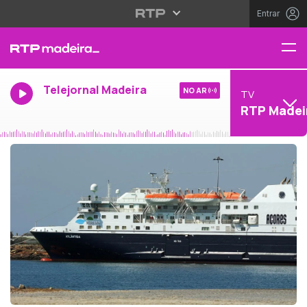
Entrar
Telejornal Madeira
NO AR
TV
RTP Madei