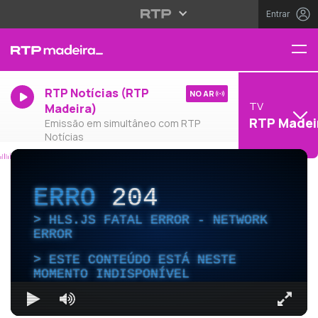
Entrar
RTP Notícias (RTP
NO AR
TV
Madeira)
RTP Madei
Emissão em simultâneo com RTP
Notícias
ERRO
204
HLS.JS FATAL ERROR - NETWORK
ERROR
ESTE CONTEÚDO ESTÁ NESTE
MOMENTO INDISPONÍVEL