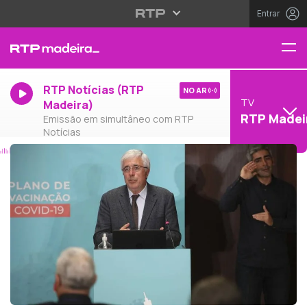
Entrar
RTP Notícias (RTP
NO AR
TV
Madeira)
RTP Madei
Emissão em simultâneo com RTP
Notícias