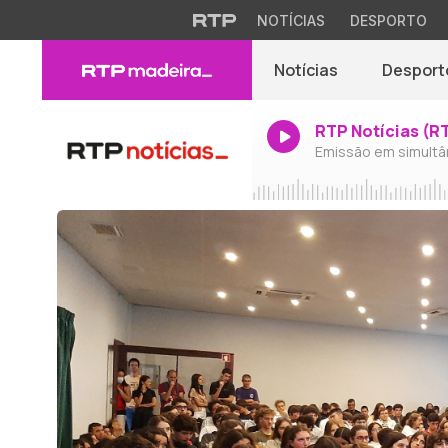
NOTÍCIAS
DESPORTO
Notícias
Desport
RTP Notícias (R
Emissão em simultâ