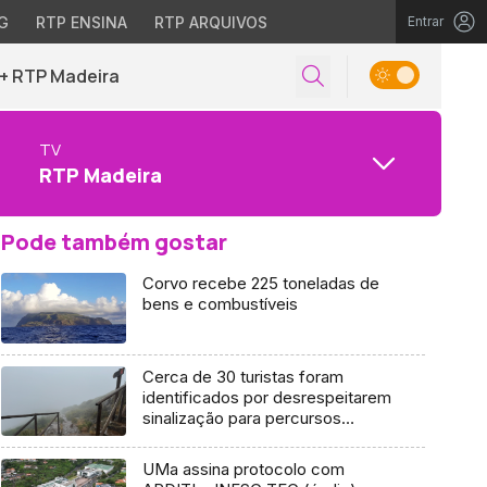
G
RTP ENSINA
RTP ARQUIVOS
Entrar
+ RTP Madeira
TV
RTP Madeira
Pode também gostar
Corvo recebe 225 toneladas de
bens e combustíveis
Cerca de 30 turistas foram
identificados por desrespeitarem
sinalização para percursos
fechados (áudio)
UMa assina protocolo com