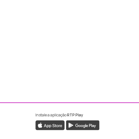
Instale a aplicação
RTP Play
ebook da RTP Madeira
nstagram da RTP Madeira