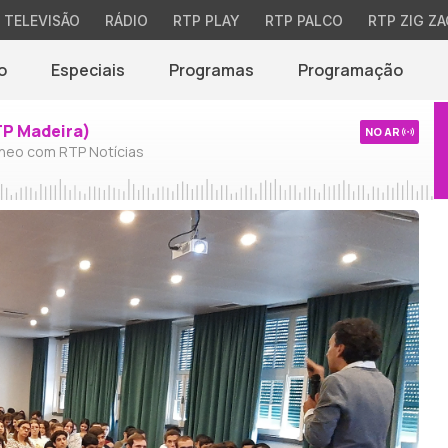
TELEVISÃO
RÁDIO
RTP PLAY
RTP PALCO
RTP ZIG ZA
o
Especiais
Programas
Programação
TP Madeira)
NO AR
neo com RTP Notícias