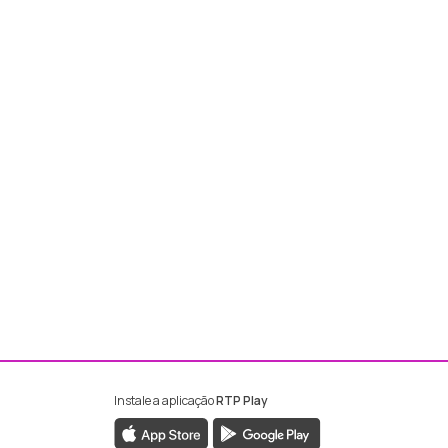
Instale a aplicação
RTP Play
ebook da RTP Madeira
nstagram da RTP Madeira