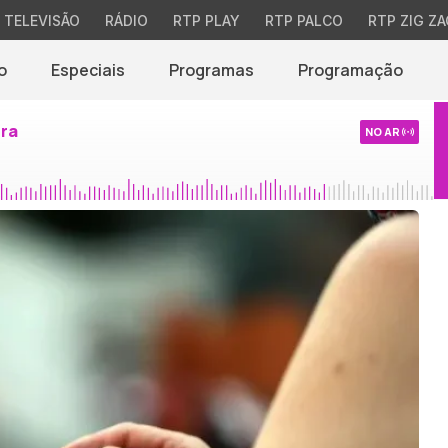
TELEVISÃO
RÁDIO
RTP PLAY
RTP PALCO
RTP ZIG ZA
o
Especiais
Programas
Programação
ira
NO AR