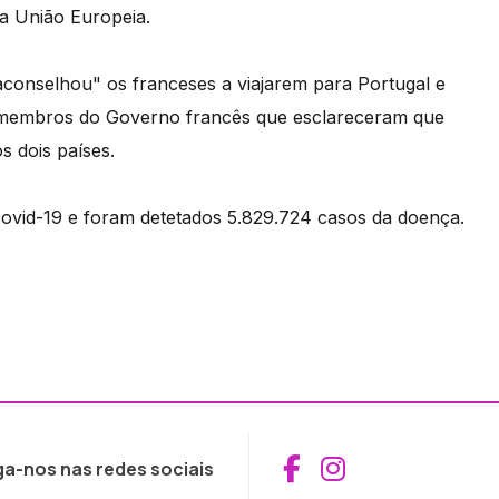
da União Europeia.
onselhou" os franceses a viajarem para Portugal e
s membros do Governo francês que esclareceram que
s dois países.
ovid-19 e foram detetados 5.829.724 casos da doença.
Aceder ao Fac
Aceder ao I
ga-nos nas redes sociais