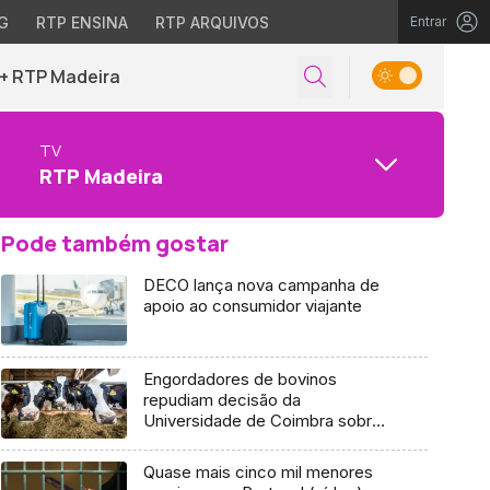
G
RTP ENSINA
RTP ARQUIVOS
Entrar
+ RTP Madeira
TV
RTP Madeira
Pode também gostar
DECO lança nova campanha de
apoio ao consumidor viajante
Engordadores de bovinos
repudiam decisão da
Universidade de Coimbra sobre
carne de vaca
Quase mais cinco mil menores