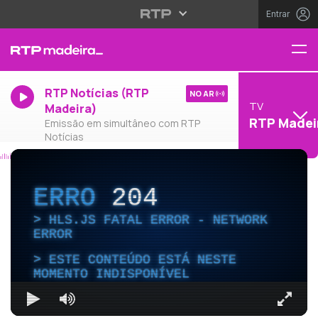
Entrar
RTP Notícias (RTP
NO AR
TV
Madeira)
RTP Madei
Emissão em simultâneo com RTP
Notícias
ERRO
204
HLS.JS FATAL ERROR - NETWORK
ERROR
ESTE CONTEÚDO ESTÁ NESTE
MOMENTO INDISPONÍVEL