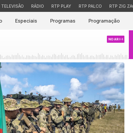
TELEVISÃO
RÁDIO
RTP PLAY
RTP PALCO
RTP ZIG ZA
o
Especiais
Programas
Programação
NO AR