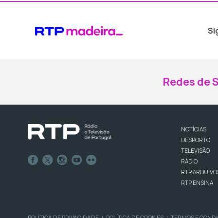
Si
Redes de S
NOTÍCIAS
DESPORTO
TELEVISÃO
RÁDIO
RTP ARQUIVO
RTP ENSINA
POLÍTICA DE PRIVACIDADE
POLÍTICA DE COOKIES
TERMOS E COND
|
|