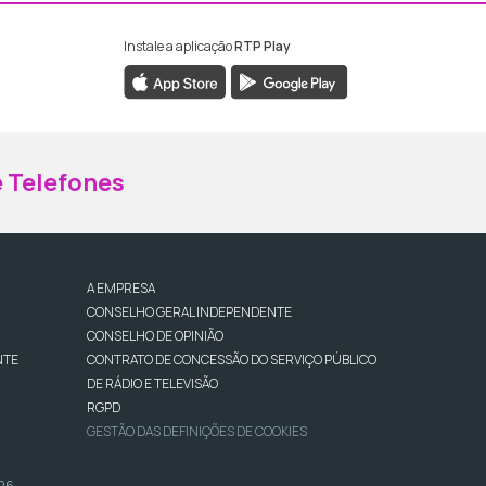
Instale a aplicação
RTP Play
ebook da RTP Madeira
nstagram da RTP Madeira
 Telefones
A EMPRESA
CONSELHO GERAL INDEPENDENTE
CONSELHO DE OPINIÃO
NTE
CONTRATO DE CONCESSÃO DO SERVIÇO PÚBLICO
DE RÁDIO E TELEVISÃO
RGPD
GESTÃO DAS DEFINIÇÕES DE COOKIES
026