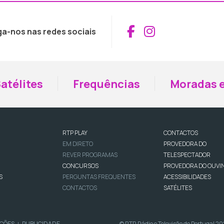
Aceder ao Fac
Aceder ao I
ga-nos nas redes sociais
atélites
Frequências
Moradas e
RTP PLAY
CONTACTOS
EM DIRETO
PROVEDORA DO
REVER PROGRAMAS
TELESPECTADOR
CONCURSOS
PROVEDORA DO OUVI
S
PERGUNTAS FREQUENTES
ACESSIBILIDADES
CONTACTOS
SATÉLITES
IÇÕES
PUBLICIDADE
© RTP, Rádio e Televisão de Portugal 2
|