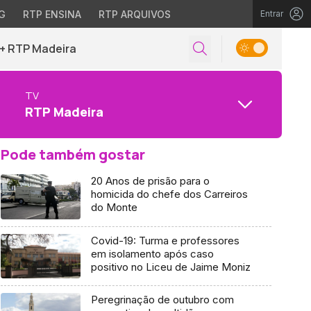
G
RTP ENSINA
RTP ARQUIVOS
Entrar
+ RTP Madeira
TV
RTP Madeira
Pode também gostar
20 Anos de prisão para o
homicida do chefe dos Carreiros
do Monte
Covid-19: Turma e professores
em isolamento após caso
positivo no Liceu de Jaime Moniz
Peregrinação de outubro com