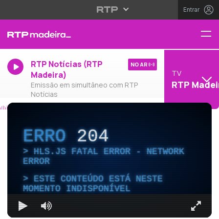
Entrar
RTP Notícias (RTP
NO AR
TV
Madeira)
RTP Madei
Emissão em simultâneo com RTP
Notícias
ERRO
204
HLS.JS FATAL ERROR - NETWORK
ERROR
ESTE CONTEÚDO ESTÁ NESTE
MOMENTO INDISPONÍVEL