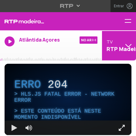
Entrar
Atlântida Açores
NO AR
TV
RTP Madei
ERRO
204
HLS.JS FATAL ERROR - NETWORK
ERROR
ESTE CONTEÚDO ESTÁ NESTE
MOMENTO INDISPONÍVEL