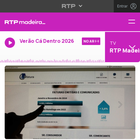
Entrar
Verão Cá Dentro 2026
NO AR
TV
RTP Madei