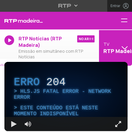
Entrar
RTP Notícias (RTP
NO AR
TV
Madeira)
RTP Madei
Emissão em simultâneo com RTP
Notícias
ERRO
204
HLS.JS FATAL ERROR - NETWORK
ERROR
ESTE CONTEÚDO ESTÁ NESTE
MOMENTO INDISPONÍVEL