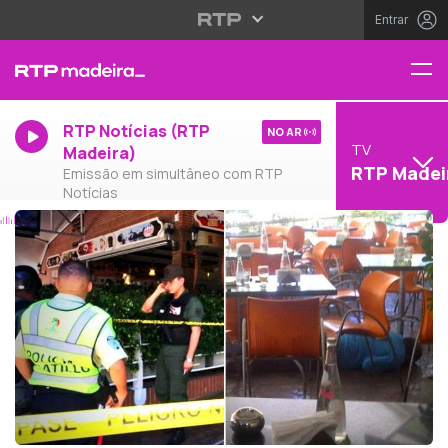
Entrar
RTP Notícias (RTP
NO AR
TV
Madeira)
RTP Madei
Emissão em simultâneo com RTP
Notícias