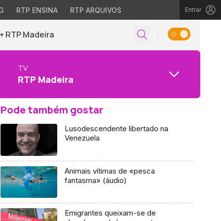
G
RTP ENSINA
RTP ARQUIVOS
Entrar
+ RTP Madeira
TV
RTP Madeira
Pode também gostar
Lusodescendente libertado na
Venezuela
Animais vítimas de «pesca
fantasma» (áudio)
Emigrantes queixam-se de