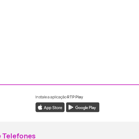
Instale a aplicação
RTP Play
ebook da RTP Madeira
nstagram da RTP Madeira
 Telefones