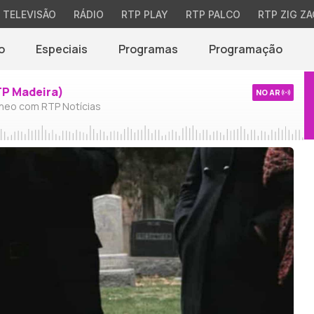
TELEVISÃO
RÁDIO
RTP PLAY
RTP PALCO
RTP ZIG ZA
o
Especiais
Programas
Programação
TP Madeira)
NO AR
neo com RTP Notícias