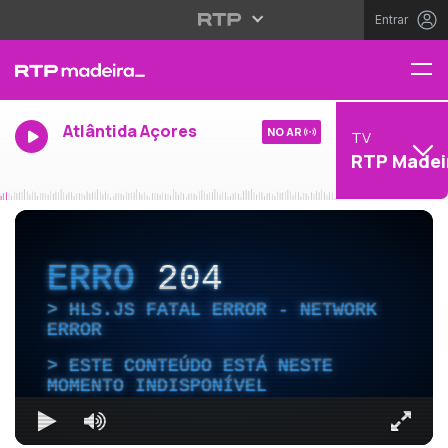
Entrar
Atlântida Açores
NO AR
TV
RTP Madei
ERRO
204
HLS.JS FATAL ERROR - NETWORK
ERROR
ESTE CONTEÚDO ESTÁ NESTE
MOMENTO INDISPONÍVEL