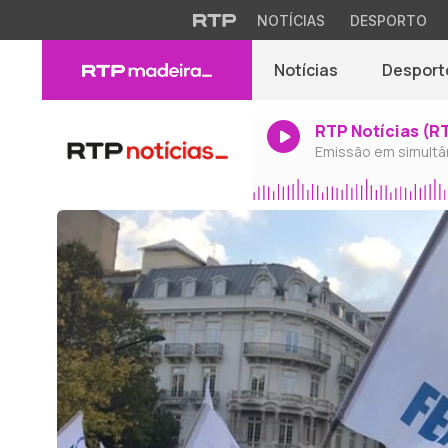
NOTÍCIAS
DESPORTO
Notícias
Desport
RTP Notícias (R
Emissão em simultâ