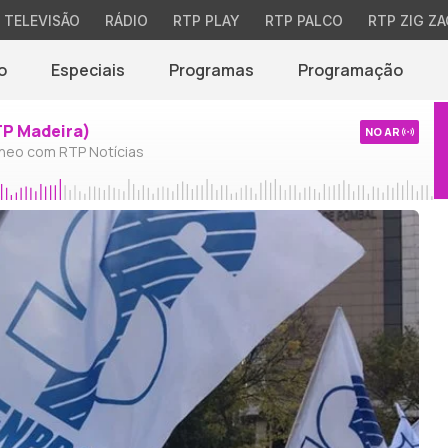
TELEVISÃO
RÁDIO
RTP PLAY
RTP PALCO
RTP ZIG ZA
o
Especiais
Programas
Programação
TP Madeira)
NO AR
neo com RTP Notícias