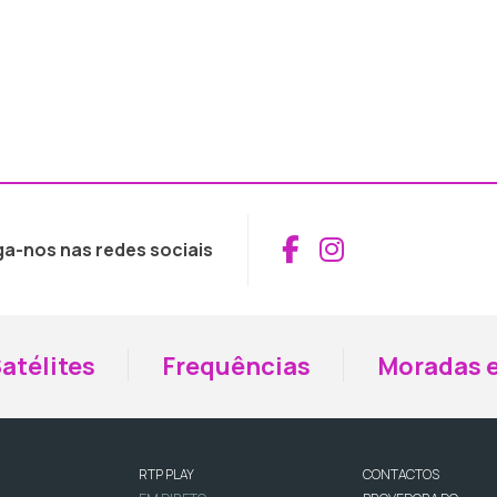
Aceder ao Fac
Aceder ao I
ga-nos nas redes sociais
atélites
Frequências
Moradas e
RTP PLAY
CONTACTOS