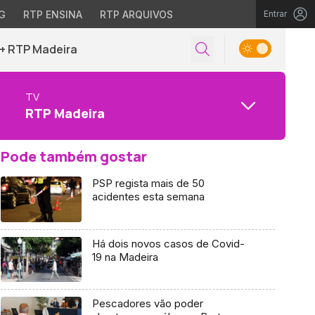
G
RTP ENSINA
RTP ARQUIVOS
Entrar
+ RTP Madeira
TV
RTP Madeira
Pode também gostar
PSP regista mais de 50
acidentes esta semana
Há dois novos casos de Covid-
19 na Madeira
Pescadores vão poder