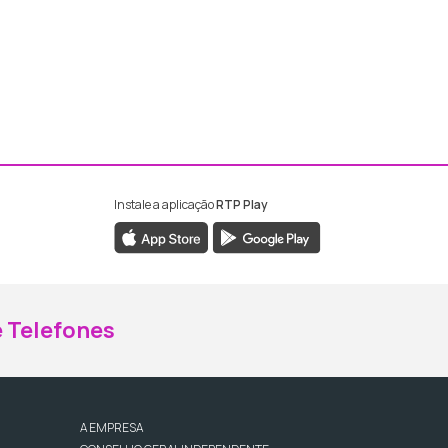
Instale a aplicação
RTP Play
ebook da RTP Madeira
nstagram da RTP Madeira
 Telefones
A EMPRESA