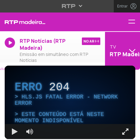
Entrar
RTP Notícias (RTP
NO AR
TV
Madeira)
RTP Madei
Emissão em simultâneo com RTP
Notícias
ERRO
204
HLS.JS FATAL ERROR - NETWORK
ERROR
ESTE CONTEÚDO ESTÁ NESTE
MOMENTO INDISPONÍVEL