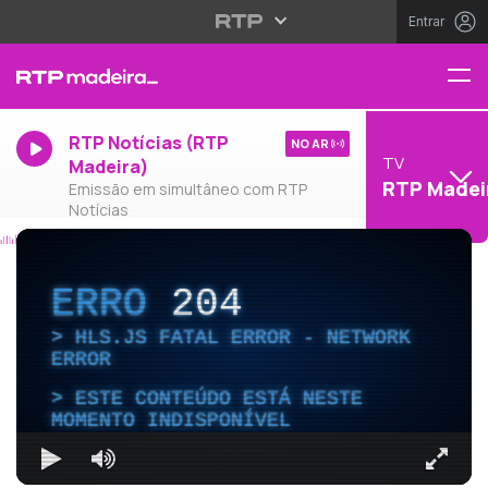
Entrar
RTP Notícias (RTP
NO AR
TV
Madeira)
RTP Madei
Emissão em simultâneo com RTP
Notícias
ERRO
204
HLS.JS FATAL ERROR - NETWORK
ERROR
ESTE CONTEÚDO ESTÁ NESTE
MOMENTO INDISPONÍVEL