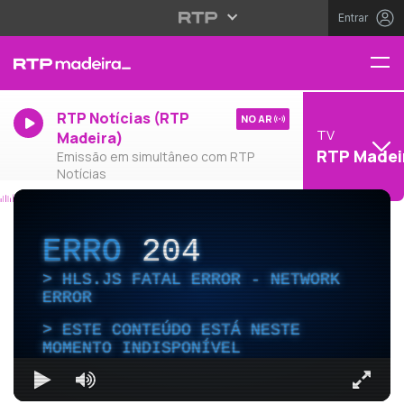
Entrar
RTP Notícias (RTP
NO AR
TV
Madeira)
RTP Madei
Emissão em simultâneo com RTP
Notícias
ERRO
204
HLS.JS FATAL ERROR - NETWORK
ERROR
ESTE CONTEÚDO ESTÁ NESTE
MOMENTO INDISPONÍVEL