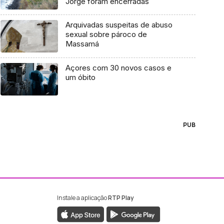
Jorge foram encerradas
Arquivadas suspeitas de abuso
sexual sobre pároco de
Massamá
Açores com 30 novos casos e
um óbito
PUB
Instale a aplicação
RTP Play
ebook da RTP Madeira
nstagram da RTP Madeira