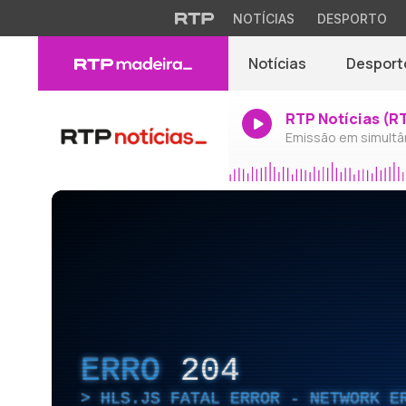
NOTÍCIAS
DESPORTO
Notícias
Desport
RTP Notícias (R
Emissão em simultâ
ERRO
204
HLS.JS FATAL ERROR - NETWORK E