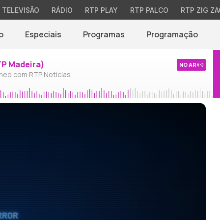
TELEVISÃO
RÁDIO
RTP PLAY
RTP PALCO
RTP ZIG ZA
o
Especiais
Programas
Programação
TP Madeira)
NO AR
neo com RTP Notícias
RROR