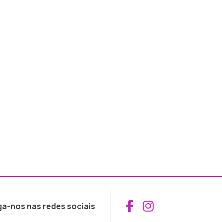
Aceder ao Fac
Aceder ao I
ga-nos nas redes sociais