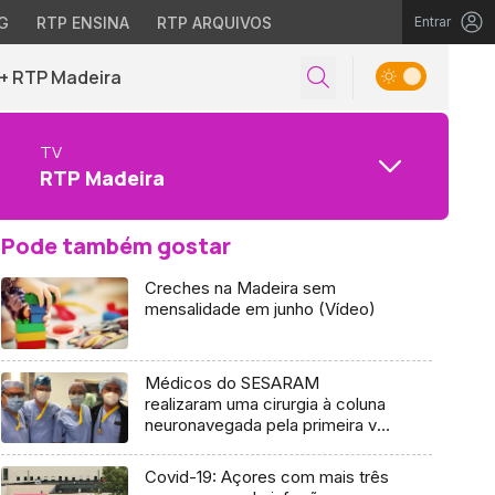
G
RTP ENSINA
RTP ARQUIVOS
Entrar
+ RTP Madeira
TV
RTP Madeira
Pode também gostar
Creches na Madeira sem
mensalidade em junho (Vídeo)
Médicos do SESARAM
realizaram uma cirurgia à coluna
neuronavegada pela primeira vez
(áudio)
Covid-19: Açores com mais três