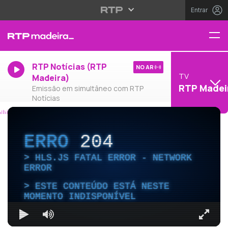
Entrar
RTP Notícias (RTP
NO AR
TV
Madeira)
RTP Madei
Emissão em simultâneo com RTP
Notícias
ERRO
204
HLS.JS FATAL ERROR - NETWORK
ERROR
ESTE CONTEÚDO ESTÁ NESTE
MOMENTO INDISPONÍVEL