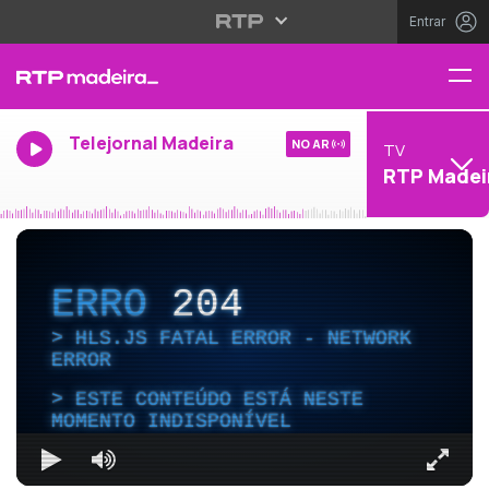
Entrar
Telejornal Madeira
NO AR
TV
RTP Madei
ERRO
204
HLS.JS FATAL ERROR - NETWORK
ERROR
ESTE CONTEÚDO ESTÁ NESTE
MOMENTO INDISPONÍVEL