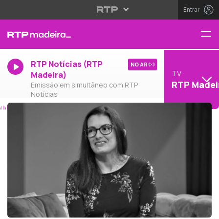
Entrar
RTP Notícias (RTP
NO AR
TV
Madeira)
RTP Madei
Emissão em simultâneo com RTP
Notícias