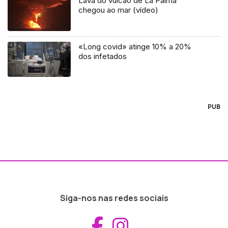
Lava do vulcão de La Palma
chegou ao mar (vídeo)
«Long covid» atinge 10% a 20%
dos infetados
PUB
Siga-nos nas redes sociais
Aceder ao Fac
Aceder ao I