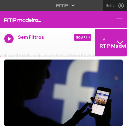
Entrar
Sem Filtros
NO AR
TV
RTP Madei