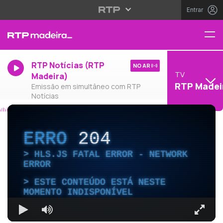
Entrar
RTP Notícias (RTP
NO AR
TV
Madeira)
RTP Madei
Emissão em simultâneo com RTP
Notícias
ERRO
204
HLS.JS FATAL ERROR - NETWORK
ERROR
ESTE CONTEÚDO ESTÁ NESTE
MOMENTO INDISPONÍVEL