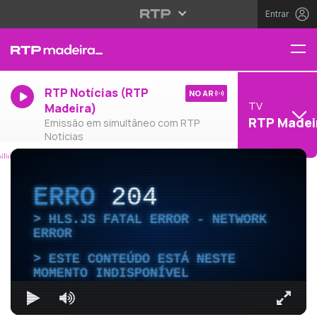
Entrar
RTP Notícias (RTP
NO AR
TV
Madeira)
RTP Madei
Emissão em simultâneo com RTP
Notícias
ERRO
204
HLS.JS FATAL ERROR - NETWORK
ERROR
ESTE CONTEÚDO ESTÁ NESTE
MOMENTO INDISPONÍVEL