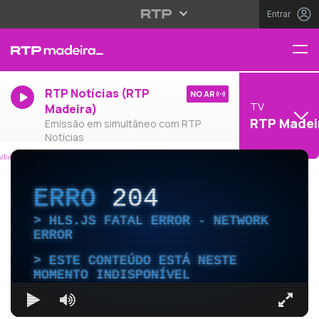
Entrar
RTP Notícias (RTP
NO AR
TV
Madeira)
RTP Madei
Emissão em simultâneo com RTP
Notícias
ERRO
204
HLS.JS FATAL ERROR - NETWORK
ERROR
ESTE CONTEÚDO ESTÁ NESTE
MOMENTO INDISPONÍVEL