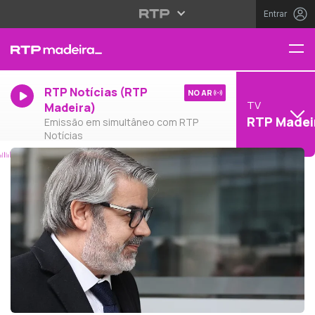
Entrar
RTP Notícias (RTP
NO AR
TV
Madeira)
RTP Madei
Emissão em simultâneo com RTP
Notícias