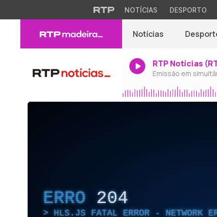
NOTÍCIAS
DESPORTO
Notícias
Desport
RTP Notícias (R
Emissão em simultâ
ERRO
204
HLS.JS FATAL ERROR - NETWORK E