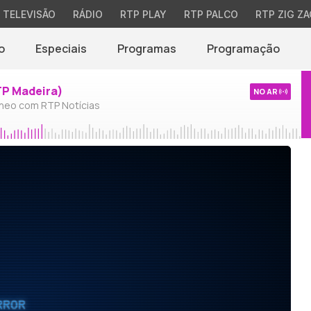
TELEVISÃO
RÁDIO
RTP PLAY
RTP PALCO
RTP ZIG ZA
o
Especiais
Programas
Programação
TP Madeira)
NO AR
neo com RTP Notícias
RROR