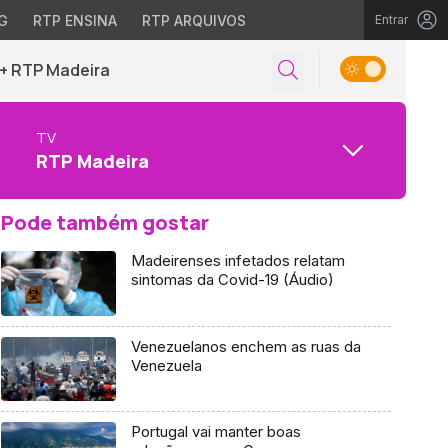
G
RTP ENSINA
RTP ARQUIVOS
Entrar
+ RTP Madeira
TV
RTP Madeira
Pode também gostar
Madeirenses infetados relatam
sintomas da Covid-19 (Áudio)
Venezuelanos enchem as ruas da
Venezuela
Portugal vai manter boas