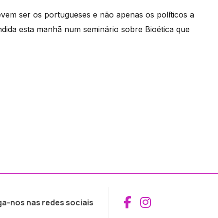
devem ser os portugueses e não apenas os políticos a
fendida esta manhã num seminário sobre Bioética que
Aceder ao Fac
Aceder ao I
ga-nos nas redes sociais