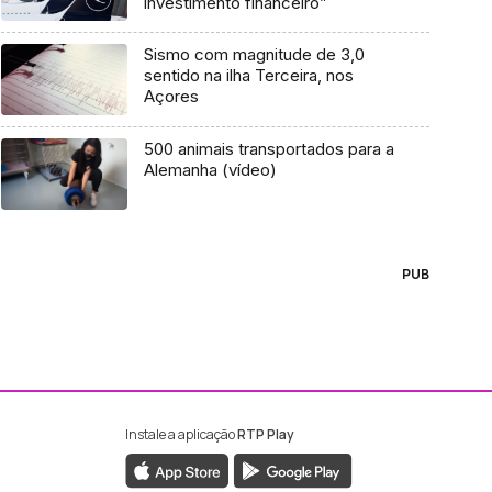
investimento financeiro”
Sismo com magnitude de 3,0
sentido na ilha Terceira, nos
Açores
500 animais transportados para a
Alemanha (vídeo)
PUB
Instale a aplicação
RTP Play
ebook da RTP Madeira
nstagram da RTP Madeira