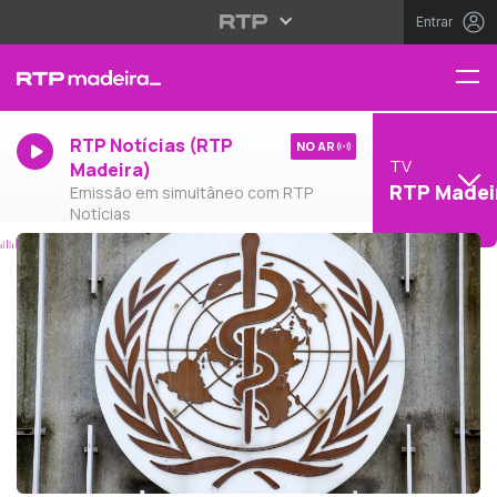
Entrar
RTP Notícias (RTP
NO AR
TV
Madeira)
RTP Madei
Emissão em simultâneo com RTP
Notícias