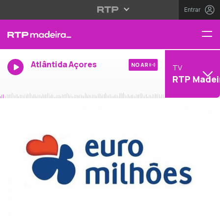
Entrar
Atlântida Açores
NO AR
TV
RTP Madei