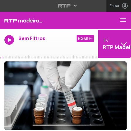
Entrar
Sem Filtros
NO AR
TV
RTP Madei