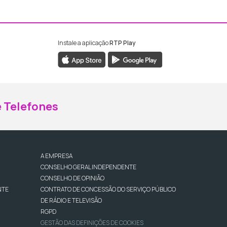
Instale a aplicação
RTP Play
ebook da RTP Madeira
nstagram da RTP Madeira
 Telefones
A EMPRESA
CONSELHO GERAL INDEPENDENTE
CONSELHO DE OPINIÃO
NTE
CONTRATO DE CONCESSÃO DO SERVIÇO PÚBLICO
DE RÁDIO E TELEVISÃO
RGPD
GESTÃO DAS DEFINIÇÕES DE COOKIES