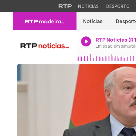
NOTÍCIAS
DESPORTO
Notícias
Desport
RTP Notícias (R
Emissão em simultâ