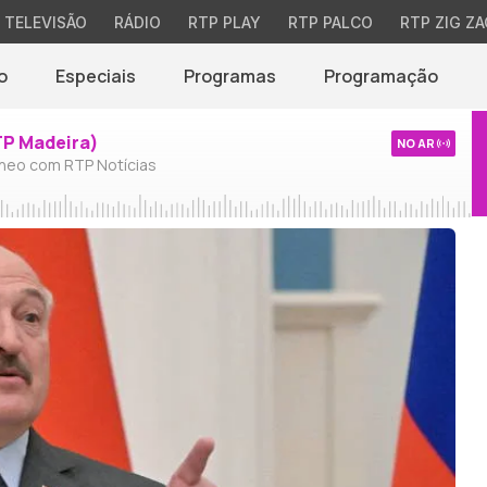
TELEVISÃO
RÁDIO
RTP PLAY
RTP PALCO
RTP ZIG ZA
o
Especiais
Programas
Programação
TP Madeira)
NO AR
neo com RTP Notícias