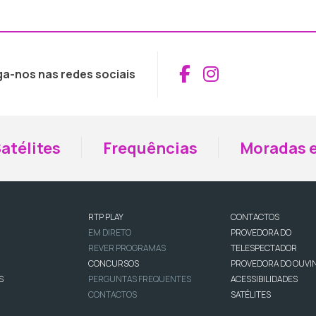
Aceder ao Fac
Aceder ao I
ga-nos nas redes sociais
atélites
Frequências
Moradas e
RTP PLAY
CONTACTOS
EM DIRETO
PROVEDORA DO
REVER PROGRAMAS
TELESPECTADOR
CONCURSOS
PROVEDORA DO OUVI
S
PERGUNTAS FREQUENTES
ACESSIBILIDADES
CONTACTOS
SATÉLITES