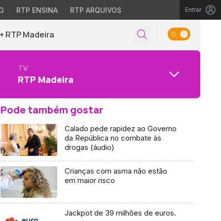
G
RTP ENSINA
RTP ARQUIVOS
Entrar
+ RTP Madeira
TV
RTP Madeira
Pode também gostar
Calado pede rapidez ao Governo
da República no combate às
drogas (áudio)
Crianças com asma não estão
em maior risco
Jackpot de 39 milhões de euros.