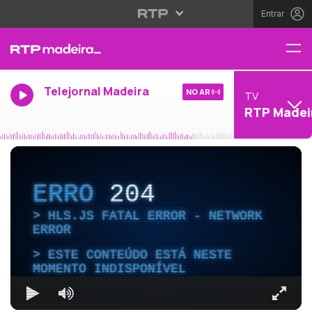
Entrar
Telejornal Madeira
NO AR
TV
RTP Madei
ERRO
204
HLS.JS FATAL ERROR - NETWORK
ERROR
ESTE CONTEÚDO ESTÁ NESTE
MOMENTO INDISPONÍVEL