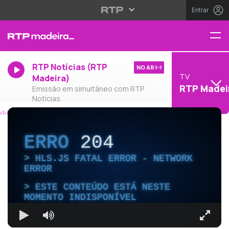
Entrar
RTP Notícias (RTP
NO AR
TV
Madeira)
RTP Madei
Emissão em simultâneo com RTP
Notícias
ERRO
204
HLS.JS FATAL ERROR - NETWORK
ERROR
ESTE CONTEÚDO ESTÁ NESTE
MOMENTO INDISPONÍVEL