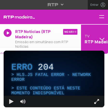
Entrar
RTP Notícias (RTP
NO AR
TV
Madeira)
RTP Madei
Emissão em simultâneo com RTP
Notícias
ERRO
204
HLS.JS FATAL ERROR - NETWORK
ERROR
ESTE CONTEÚDO ESTÁ NESTE
MOMENTO INDISPONÍVEL