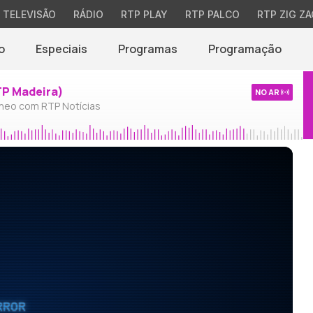
TELEVISÃO
RÁDIO
RTP PLAY
RTP PALCO
RTP ZIG ZA
o
Especiais
Programas
Programação
TP Madeira)
NO AR
neo com RTP Notícias
RROR