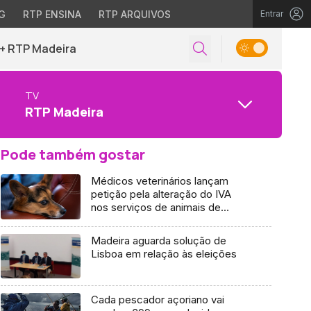
G
RTP ENSINA
RTP ARQUIVOS
Entrar
+ RTP Madeira
TV
RTP Madeira
Pode também gostar
Médicos veterinários lançam
petição pela alteração do IVA
nos serviços de animais de
companhia
Madeira aguarda solução de
Lisboa em relação às eleições
Cada pescador açoriano vai