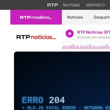
NOTÍCIAS
DESPORTO
Notícias
Desport
RTP Notícias (R
Emissão em simultâ
ERRO
204
HLS.JS FATAL ERROR - NETWORK E