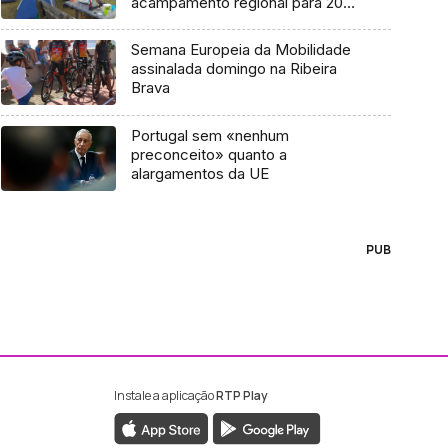
acampamento regional para 2024
(áudio)
Semana Europeia da Mobilidade
assinalada domingo na Ribeira
Brava
Portugal sem «nenhum
preconceito» quanto a
alargamentos da UE
PUB
Instale a aplicação
RTP Play
ebook da RTP Madeira
nstagram da RTP Madeira