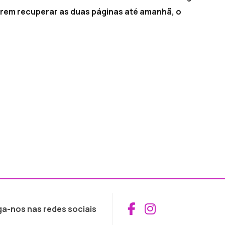
irem recuperar as duas páginas até amanhã, o
Aceder ao Fac
Aceder ao I
ga-nos nas redes sociais