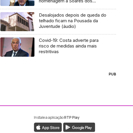
homenagem a Soares dos
Santos
Desalojados depois de queda do
telhado ficam na Pousada da
Juventude (áudio)
Covid-19: Costa adverte para
risco de medidas ainda mais
restritivas
PUB
Instale a aplicação
RTP Play
ebook da RTP Madeira
nstagram da RTP Madeira