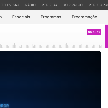
TELEVISÃO
RÁDIO
RTP PLAY
RTP PALCO
RTP ZIG ZA
o
Especiais
Programas
Programação
NO AR
RROR