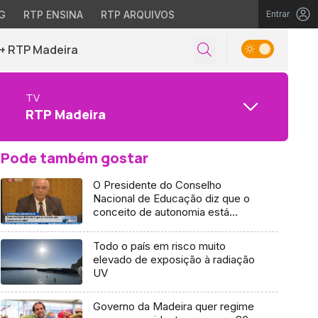
G
RTP ENSINA
RTP ARQUIVOS
Entrar
+ RTP Madeira
TV
RTP Madeira
Pode também gostar
O Presidente do Conselho
Nacional de Educação diz que o
conceito de autonomia está
associado a uma espécie de
mito (Vídeo)
Todo o país em risco muito
elevado de exposição à radiação
UV
Governo da Madeira quer regime