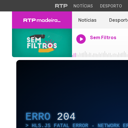
NOTÍCIAS
DESPORTO
Notícias
Desport
Sem Filtros
ERRO
204
HLS.JS FATAL ERROR - NETWORK E