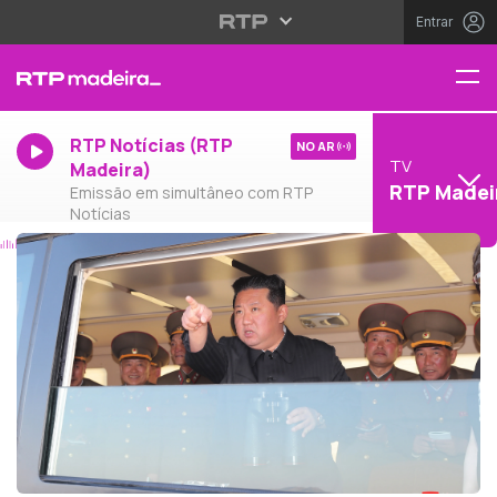
Entrar
RTP Notícias (RTP
NO AR
TV
Madeira)
RTP Madei
Emissão em simultâneo com RTP
Notícias