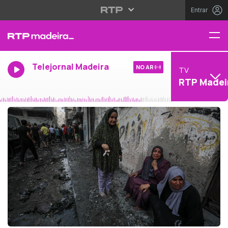
Entrar
Telejornal Madeira
NO AR
TV
RTP Madei