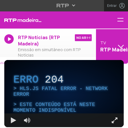
Entrar
RTP Notícias (RTP
NO AR
TV
Madeira)
RTP Madei
Emissão em simultâneo com RTP
Notícias
ERRO
204
HLS.JS FATAL ERROR - NETWORK
ERROR
ESTE CONTEÚDO ESTÁ NESTE
MOMENTO INDISPONÍVEL