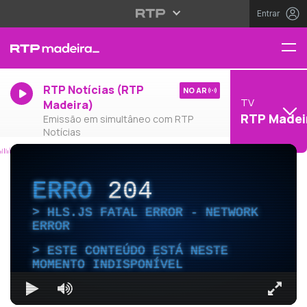
Entrar
RTP Notícias (RTP
NO AR
TV
Madeira)
RTP Madei
Emissão em simultâneo com RTP
Notícias
ERRO
204
HLS.JS FATAL ERROR - NETWORK
ERROR
ESTE CONTEÚDO ESTÁ NESTE
MOMENTO INDISPONÍVEL