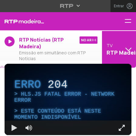
Entrar
RTP Notícias (RTP
NO AR
TV
Madeira)
RTP Madei
Emissão em simultâneo com RTP
Notícias
ERRO
204
HLS.JS FATAL ERROR - NETWORK
ERROR
ESTE CONTEÚDO ESTÁ NESTE
MOMENTO INDISPONÍVEL