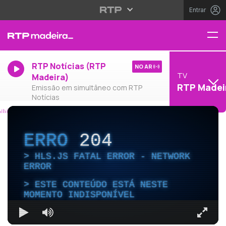
Entrar
RTP Notícias (RTP
NO AR
TV
Madeira)
RTP Madei
Emissão em simultâneo com RTP
Notícias
ERRO
204
HLS.JS FATAL ERROR - NETWORK
ERROR
ESTE CONTEÚDO ESTÁ NESTE
MOMENTO INDISPONÍVEL