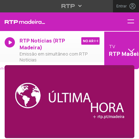
Entrar
RTP Notícias (RTP
NO AR
TV
Madeira)
RTP Madei
Emissão em simultâneo com RTP
Notícias