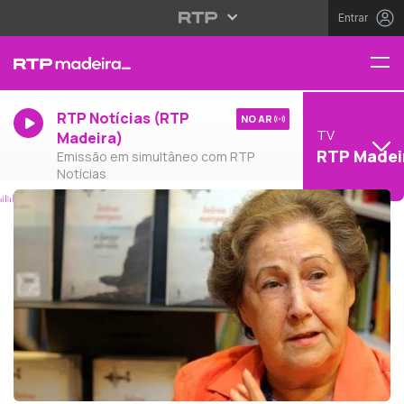
Entrar
RTP Notícias (RTP
NO AR
TV
Madeira)
RTP Madei
Emissão em simultâneo com RTP
Notícias