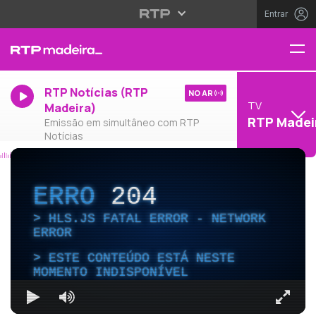
Entrar
RTP Notícias (RTP
NO AR
TV
Madeira)
RTP Madei
Emissão em simultâneo com RTP
Notícias
ERRO
204
HLS.JS FATAL ERROR - NETWORK
ERROR
ESTE CONTEÚDO ESTÁ NESTE
MOMENTO INDISPONÍVEL