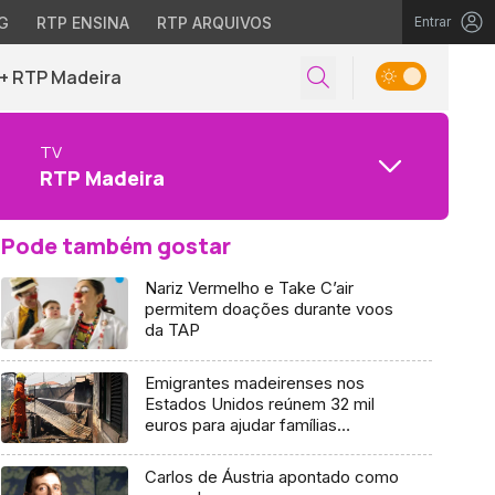
G
RTP ENSINA
RTP ARQUIVOS
Entrar
+ RTP Madeira
TV
RTP Madeira
Pode também gostar
Nariz Vermelho e Take C’air
permitem doações durante voos
da TAP
Emigrantes madeirenses nos
Estados Unidos reúnem 32 mil
euros para ajudar famílias
prejudicadas pelos incêndios
Carlos de Áustria apontado como