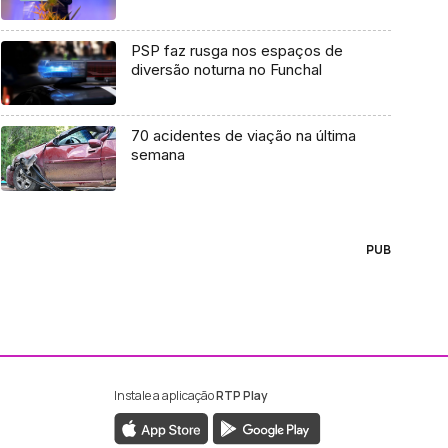
PSP faz rusga nos espaços de
diversão noturna no Funchal
70 acidentes de viação na última
semana
PUB
Instale a aplicação
RTP Play
ebook da RTP Madeira
nstagram da RTP Madeira