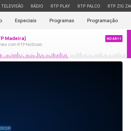
TELEVISÃO
RÁDIO
RTP PLAY
RTP PALCO
RTP ZIG ZA
o
Especiais
Programas
Programação
TP Madeira)
NO AR
neo com RTP Notícias
RROR