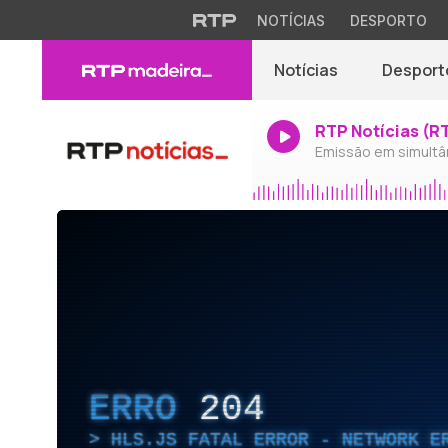
NOTÍCIAS
DESPORTO
Notícias
Desport
RTP Notícias (R
Emissão em simultâ
ERRO
204
HLS.JS FATAL ERROR - NETWORK E