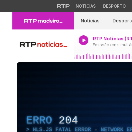
NOTÍCIAS
DESPORTO
Notícias
Desport
RTP Notícias (R
Emissão em simultâ
ERRO
204
HLS.JS FATAL ERROR - NETWORK E