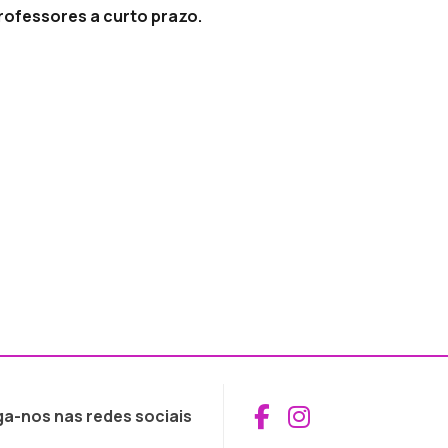
rofessores a curto prazo.
Aceder ao Fac
Aceder ao I
ga-nos nas redes sociais