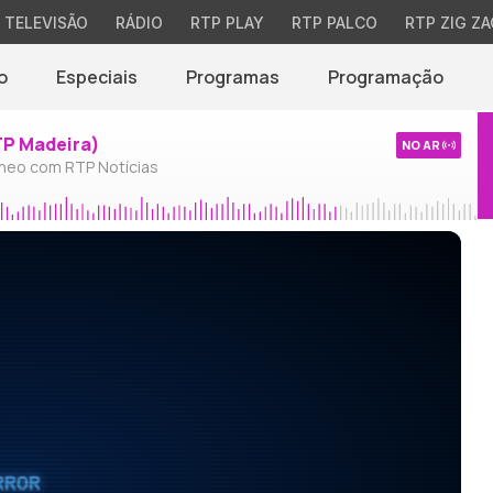
TELEVISÃO
RÁDIO
RTP PLAY
RTP PALCO
RTP ZIG ZA
o
Especiais
Programas
Programação
TP Madeira)
NO AR
neo com RTP Notícias
RROR