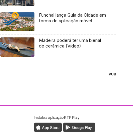
Funchal lança Guia da Cidade em
forma de aplicação móvel
Madeira poderá ter uma bienal
de cerâmica (Vídeo)
PUB
Instale a aplicação
RTP Play
ebook da RTP Madeira
nstagram da RTP Madeira