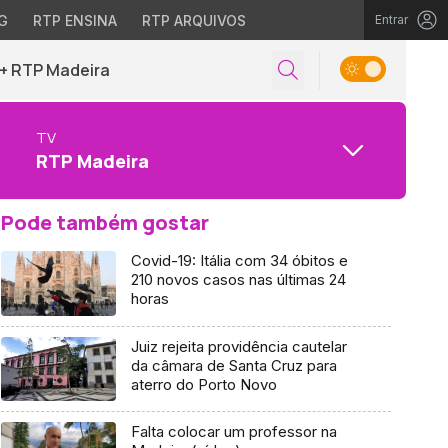
G
RTP ENSINA
RTP ARQUIVOS
Entrar
+ RTP Madeira
TV
RTP Madeira
Pode também gostar
Covid-19: Itália com 34 óbitos e
210 novos casos nas últimas 24
horas
Juiz rejeita providência cautelar
da câmara de Santa Cruz para
aterro do Porto Novo
Falta colocar um professor na