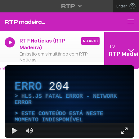
Entrar
RTP Notícias (RTP
NO AR
TV
Madeira)
RTP Madei
Emissão em simultâneo com RTP
Notícias
ERRO
204
HLS.JS FATAL ERROR - NETWORK
ERROR
ESTE CONTEÚDO ESTÁ NESTE
MOMENTO INDISPONÍVEL