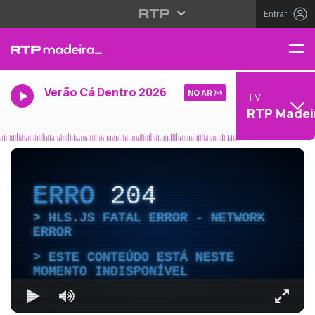
Entrar
Verão Cá Dentro 2026
NO AR
TV
RTP Madei
ERRO
204
HLS.JS FATAL ERROR - NETWORK
ERROR
ESTE CONTEÚDO ESTÁ NESTE
MOMENTO INDISPONÍVEL